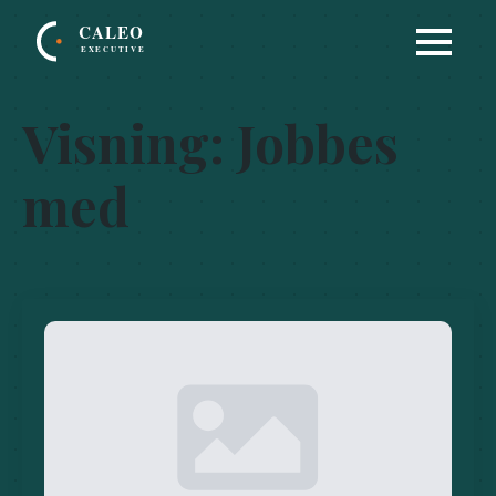
Visning:
Jobbes
med